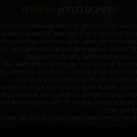
מחוייבים לבטחון
של כולנו
 רי'צמי הפרטיות והביטחון של כל אחד ואחת מהחברים בקהילה 
 פרופיל נבדק בקפידה על ידי צוות האתר, כדי לוודא שרק נשים וגב
באמת לוקחים חלק במאגר. אנחנו מקפידים על סטנדרטים גבוהים
יחות ותקשורת. משתמש שינסה לנצל את הפלטפורמה לרעה – ייח
די, ובמקרים המתאימים אף ננקוט בצעדים משפטיים.
האתר מיועד לגילאי 18 ומעלה בלבד. אם נתקלתם במשתמש שאינו עומ
נסה להתנהל בצורה לא תקינה – אנא דווחו לנו. אנו מטפלים בכל 
בנחישות, כדי להבטיח חוויית שימוש נקייה ובטוחה לכולם.
חשוב לנו להבהיר: RichMe מתנגד בכל תוקף לזנות ולניצול. הפלטפור
צירת קשרים מבוססי אמון, הדדיות ורצון אמיתי. אנו עושים שימוש
כנולוגיים ואנושיים מתקדמים כדי לזהות ולמנוע כל פעילות שאינ
ד האתי שלנו.
נו יוצרים קהילה בטוחה, איכותית ומכבדת, שבה כל קשר מתחיל נכ