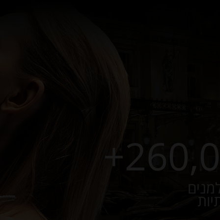
למנים
יות