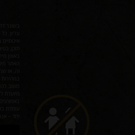
בשוגר דדי
עליון. כל
איכותיים 
תוכן, בט
באופן מיי
זה, או שמ
במהירות ו
מיועדת לי
באמצעים ט
עומדת בקו
יחד – אנח