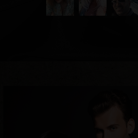
תחייבים לסטנדרט אחר
בטיח
יז" - נמאס לכם מהיכרויות רגילות שלא מובילות לשום
בשוגר דד
אבטחה מת
 את עולם השוגר לקצה אחר – חוויות יוקרתיות, קשרים
שלכם בשי
נים בדיוק מה הם רוצים. במשך שנים אנחנו שומעים
בטחון ות
 וזה נכון – כי כשבוחרים בדרך הנכונה, ובסטנדרט
על מקום 