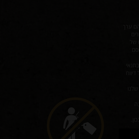
הם ערך
רים
 של
סם
ד בתנאי
דיווח
מה שלנו
ה
ון.