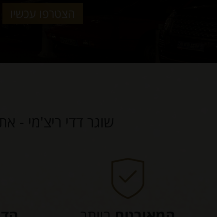
הצטרפו עכשיו
שוגר דדי ריצ'מי - את
המאובטח
ביותר
הדי