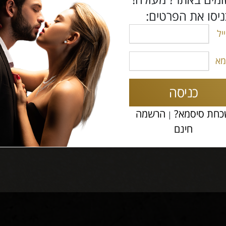
יסו את הפרטים:
יל
ץ ובאמת חיפשתי גברים
שצריך ולצערי לא נמצאו
מא
 סינון איכותי וקפדני,
כניסה
חת סיסמא?
הרשמה
|
חינם
לי רן,
מרכ