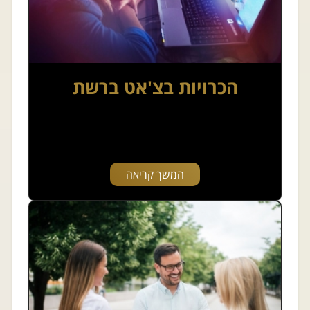
הכרויות בצ'אט ברשת
המשך קריאה