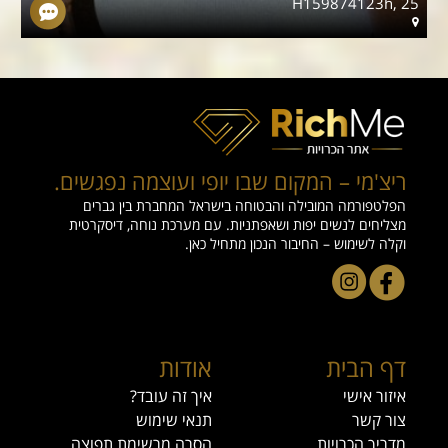
5
H159874123h, 25
ריצ'מי – המקום שבו יופי ועוצמה נפגשים.
הפלטפורמה המובילה והבטוחה בישראל המחברת בין גברים
מצליחים לנשים יפות ושאפתניות. עם מערכת נוחה, דיסקרטית
וקלה לשימוש – החיבור הנכון מתחיל כאן.
דף הבית
אודות
איזור אישי
איך זה עובד?
צור קשר
תנאי שימוש
מדריך הכרויות
הסרה מרשימת תפוצה