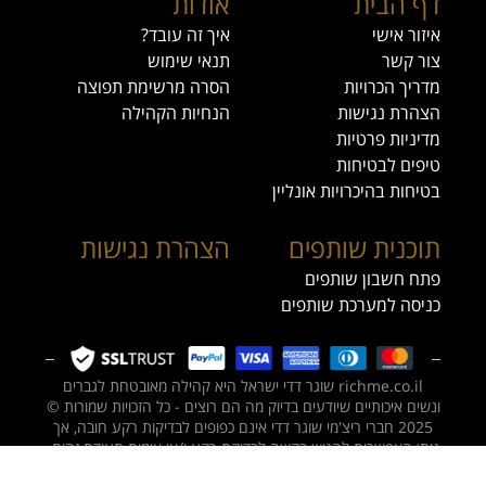
דף הבית
אודות
איזור אישי
איך זה עובד?
צור קשר
תנאי שימוש
מדריך הכרויות
הסרה מרשימת תפוצה
הצהרת נגישות
הנחיות הקהילה
מדיניות פרטיות
טיפים לבטיחות
בטיחות בהיכרויות אונליין
תוכנית שותפים
הצהרת נגישות
פתח חשבון שותפים
כניסה למערכת שותפים
richme.co.il שוגר דדי ישראל היא קהילה מאובטחת לגברים
ונשים איכותיים שיודעים בדיוק מה הם רוצים - כל הזכויות שמורות ©
2025 חברי ריצ'מי שוגר דדי אינם כפופים לבדיקות רקע חובה, אך
ניתן האפשרות להגיש בקשה לבדיקת רקע ו/או אימות תעודת זהות.
בניית אתרי הכרויות