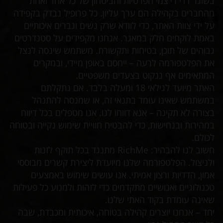
בשוגר דדי רי'צמי הפרטיות והביטחון של כל אחד ואחת
מהחברים בקהילה הם ערך עליון. כל פרופיל נבדק בקפידה
על ידי צוות האתר, כדי לוודא שרק נשים וגברים איכותיים
באמת לוקחים חלק במאגר. אנחנו מקפידים על סטנדרטים
גבוהים של תוכן, בטיחות ותקשורת. משתמש שינסה לנצל
את הפלטפורמה לרעה – ייחסם באופן מיידי, ובמקרים
המתאימים אף ננקוט בצעדים משפטיים.
האתר מיועד לגילאי 18 ומעלה בלבד. אם נתקלתם
במשתמש שאינו עומד בתנאי זה, או שמנסה להתנהל
בצורה לא תקינה – אנא דווחו לנו. אנו מטפלים בכל דיווח
במהירות ובנחישות, כדי להבטיח חוויית שימוש נקייה ובטוחה
לכולם.
חשוב לנו להבהיר: RichMe מתנגד בכל תוקף לזנות
ולניצול. הפלטפורמה שלנו מיועדת ליצירת קשרים מבוססי
אמון, הדדיות ורצון אמיתי. אנו עושים שימוש באמצעים
טכנולוגיים ואנושיים מתקדמים כדי לזהות ולמנוע כל פעילות
שאינה עומדת בקוד האתי שלנו.
יחד – אנחנו יוצרים קהילה בטוחה, איכותית ומכבדת, שבה