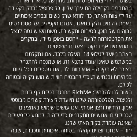
בשוגר דדי רי'צמי הפרטיות והביטחון של כל אחד ואחת
מהחברים בקהילה הם ערך עליון. כל פרופיל נבדק בקפידה
על ידי צוות האתר, כדי לוודא שרק נשים וגברים איכותיים
באמת לוקחים חלק במאגר. אנחנו מקפידים על סטנדרטים
גבוהים של תוכן, בטיחות ותקשורת. משתמש שינסה לנצל
את הפלטפורמה לרעה – ייחסם באופן מיידי, ובמקרים
המתאימים אף ננקוט בצעדים משפטיים.
האתר מיועד לגילאי 18 ומעלה בלבד. אם נתקלתם
במשתמש שאינו עומד בתנאי זה, או שמנסה להתנהל
בצורה לא תקינה – אנא דווחו לנו. אנו מטפלים בכל דיווח
במהירות ובנחישות, כדי להבטיח חוויית שימוש נקייה ובטוחה
לכולם.
חשוב לנו להבהיר: RichMe מתנגד בכל תוקף לזנות
ולניצול. הפלטפורמה שלנו מיועדת ליצירת קשרים מבוססי
אמון, הדדיות ורצון אמיתי. אנו עושים שימוש באמצעים
טכנולוגיים ואנושיים מתקדמים כדי לזהות ולמנוע כל פעילות
שאינה עומדת בקוד האתי שלנו.
יחד – אנחנו יוצרים קהילה בטוחה, איכותית ומכבדת, שבה