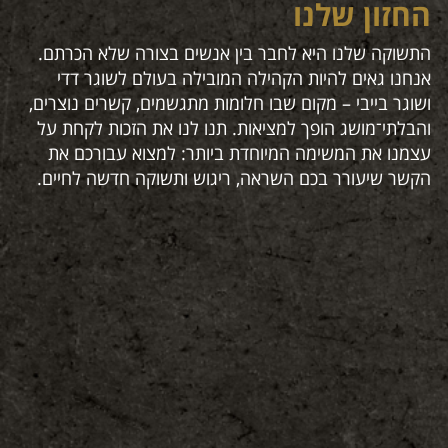
החזון שלנו
שו
לס
התשוקה שלנו היא לחבר בין אנשים בצורה שלא הכרתם.
ץ
אנחנו גאים להיות הקהילה המובילה בעולם לשוגר דדי
"בש
ושוגר בייבי – מקום שבו חלומות מתגשמים, קשרים נוצרים,
מהי
והבלתי־מושג הופך למציאות. תנו לנו את הזכות לקחת על
ב־ 
עצמנו את המשימה המיוחדת ביותר: למצוא עבורכם את
אחר
הקשר שיעורר בכם השראה, ריגוש ותשוקה חדשה לחיים.
שמב
ת
שוב
ות
בדר
בש