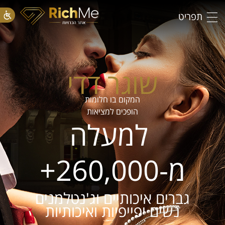
תפריט
שוגר דדי
המקום בו חלומות
הופכים למציאות
למעלה
מ-260,000+
גברים איכותיים וג'נטלמנים
נשים יפייפיות ואיכותיות