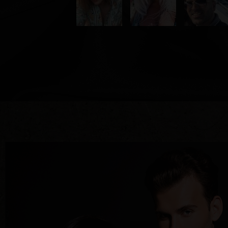
תחייבים לסטנדרט אחר
בטיח
יז" - נמאס לכם מהיכרויות רגילות שלא מובילות לשום
בשוגר דד
אבטחה מת
 את עולם השוגר לקצה אחר – חוויות יוקרתיות, קשרים
שלכם בשי
נים בדיוק מה הם רוצים. במשך שנים אנחנו שומעים
בטחון ות
 וזה נכון – כי כשבוחרים בדרך הנכונה, ובסטנדרט
על מקום 