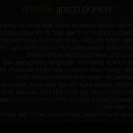
מחוייבים לבטחון
של כולנו
 רי'צמי הפרטיות והביטחון של כל אחד ואחת מהחברים בקהילה 
 פרופיל נבדק בקפידה על ידי צוות האתר, כדי לוודא שרק נשים וגב
באמת לוקחים חלק במאגר. אנחנו מקפידים על סטנדרטים גבוהים
יחות ותקשורת. משתמש שינסה לנצל את הפלטפורמה לרעה – ייח
די, ובמקרים המתאימים אף ננקוט בצעדים משפטיים.
האתר מיועד לגילאי 18 ומעלה בלבד. אם נתקלתם במשתמש שאינו עומ
נסה להתנהל בצורה לא תקינה – אנא דווחו לנו. אנו מטפלים בכל 
בנחישות, כדי להבטיח חוויית שימוש נקייה ובטוחה לכולם.
חשוב לנו להבהיר: RichMe מתנגד בכל תוקף לזנות ולניצול. הפלטפור
צירת קשרים מבוססי אמון, הדדיות ורצון אמיתי. אנו עושים שימוש
כנולוגיים ואנושיים מתקדמים כדי לזהות ולמנוע כל פעילות שאינ
ד האתי שלנו.
נו יוצרים קהילה בטוחה, איכותית ומכבדת, שבה כל קשר מתחיל נכ