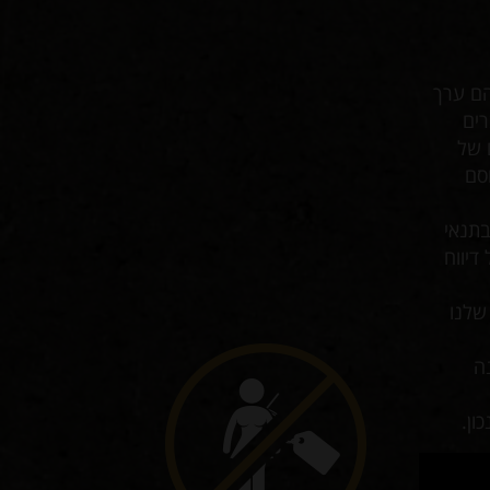
הם ערך
רים
 של
סם
ד בתנאי
דיווח
מה שלנו
ה
ון.