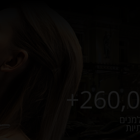
למנים
יות