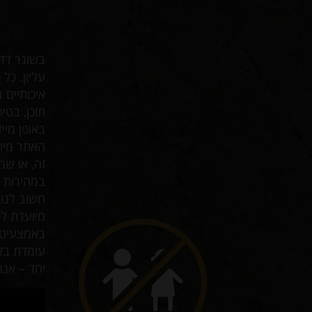
בשוגר דדי
עליון. כל
איכותיים 
תוכן, בט
באופן מיי
זה, או שמ
במהירות ו
מיועדת לי
באמצעים ט
עומדת בקו
יחד – אנח