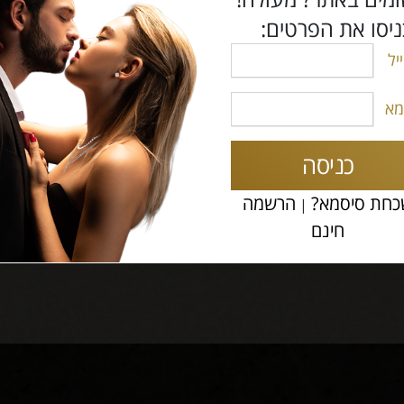
יסו את הפרטים:
יל
ץ ובאמת חיפשתי גברים
שצריך ולצערי לא נמצאו
מא
 סינון איכותי וקפדני,
כניסה
חת סיסמא?
הרשמה
|
חינם
לי רן,
מרכ