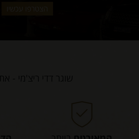
הצטרפו עכשיו
שוגר דדי ריצ'מי - את
המאובטח
ביותר
הדי