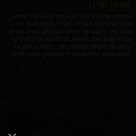
החזון שלנו
שו
לס
התשוקה שלנו היא לחבר בין אנשים בצורה שלא הכרתם.
ץ
אנחנו גאים להיות הקהילה המובילה בעולם לשוגר דדי
"בש
ושוגר בייבי – מקום שבו חלומות מתגשמים, קשרים נוצרים,
מהי
והבלתי־מושג הופך למציאות. תנו לנו את הזכות לקחת על
ב־ 
עצמנו את המשימה המיוחדת ביותר: למצוא עבורכם את
אחר
הקשר שיעורר בכם השראה, ריגוש ותשוקה חדשה לחיים.
שמב
ת
שוב
ות
בדר
בש