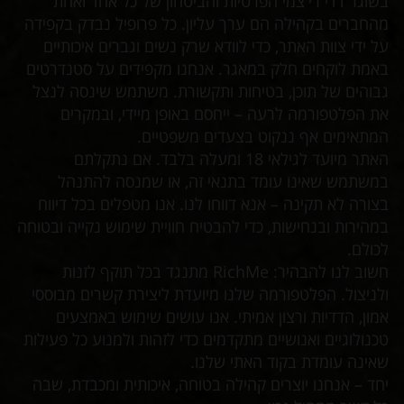
בשוגר דדי רי'צמי הפרטיות והביטחון של כל אחד ואחת
מהחברים בקהילה הם ערך עליון. כל פרופיל נבדק בקפידה
על ידי צוות האתר, כדי לוודא שרק נשים וגברים איכותיים
באמת לוקחים חלק במאגר. אנחנו מקפידים על סטנדרטים
גבוהים של תוכן, בטיחות ותקשורת. משתמש שינסה לנצל
את הפלטפורמה לרעה – ייחסם באופן מיידי, ובמקרים
המתאימים אף ננקוט בצעדים משפטיים.
האתר מיועד לגילאי 18 ומעלה בלבד. אם נתקלתם
במשתמש שאינו עומד בתנאי זה, או שמנסה להתנהל
בצורה לא תקינה – אנא דווחו לנו. אנו מטפלים בכל דיווח
במהירות ובנחישות, כדי להבטיח חוויית שימוש נקייה ובטוחה
לכולם.
חשוב לנו להבהיר: RichMe מתנגד בכל תוקף לזנות
ולניצול. הפלטפורמה שלנו מיועדת ליצירת קשרים מבוססי
אמון, הדדיות ורצון אמיתי. אנו עושים שימוש באמצעים
טכנולוגיים ואנושיים מתקדמים כדי לזהות ולמנוע כל פעילות
שאינה עומדת בקוד האתי שלנו.
יחד – אנחנו יוצרים קהילה בטוחה, איכותית ומכבדת, שבה